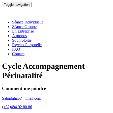
Toggle navigation
Séance Individuelle
Séance Groupe
En Entreprise
A propos
Sophrologie
Psycho Corporelle
FAQ
Contact
Cycle Accompagnement
Périnatalité
Comment me joindre
Saharlahabi@gmail.com
(+32)484 92 80 86